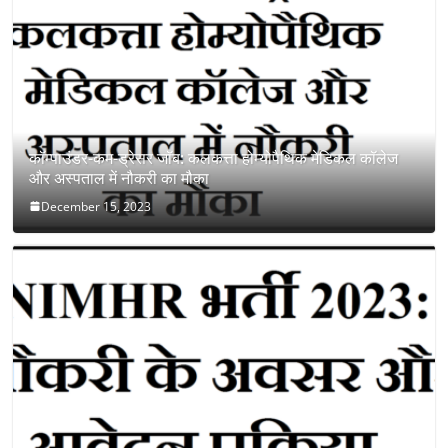
कॉम्पाउंडर-कम-ड्रेसर जॉब: कलकत्ता होम्योपैथिक मेडिकल कॉलेज
और अस्पताल में नौकरी का मौका
December 15, 2023