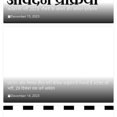
NIMHR भर्ती 2023: नौकरी के अवसर और आवेदन प्रक्रिया
December 15, 2023
एस.एन. बोस नेशनल सेंटर फॉर बेसिक साइंसेज में निकली है अटेंडेंट की
भर्ती, 29 दिसंबर तक करें आवेदन
December 14, 2023