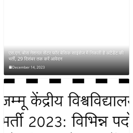
एस.एन. बोस नेशनल सेंटर फॉर बेसिक साइंसेज में निकली है अटेंडेंट की
भर्ती, 29 दिसंबर तक करें आवेदन
December 14, 2023