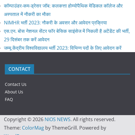
कॉम्पाउंडर-कम-ड्रेसर जॉब: कलकत्ता होम्योपैथिक मेडिकल कॉलेज और
अस्पताल में नौकरी का मौका
NIMHR भर्ती 2023: नौकरी के अवसर और आवेदन प्रक्रिया
एस.एन. बोस नेशनल सेंटर फॉर बेसिक साइंसेज में निकली है अटेंडेंट की भर्ती,
29 दिसंबर तक करें आवेदन
जम्मू केंद्रीय विश्वविद्यालय भर्ती 2023: विभिन्न पदों के लिए आवेदन करें
CONTACT
Contact Us
About Us
FAQ
Copyright © 2026
NIOS NEWS
. All rights reserved.
Theme:
ColorMag
by ThemeGrill. Powered by