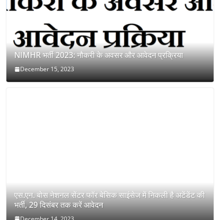
NIMHR भर्ती 2023: नौकरी के अवसर और आवेदन प्रक्रिया
December 15, 2023
एस.एन. बोस नेशनल सेंटर फॉर बेसिक साइंसेज में निकली है अटेंडेंट की
भर्ती, 29 दिसंबर तक करें आवेदन
December 14, 2023