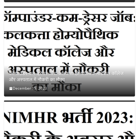
कॉम्पाउंडर-कम-ड्रेसर जॉब: कलकत्ता होम्योपैथिक मेडिकल कॉलेज
और अस्पताल में नौकरी का मौका
December 15, 2023