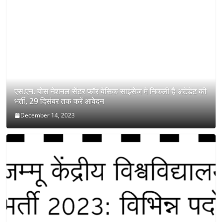
एस.एन. बोस नेशनल सेंटर फॉर बेसिक साइंसेज में निकली है अटेंडेंट की
भर्ती, 29 दिसंबर तक करें आवेदन
December 14, 2023